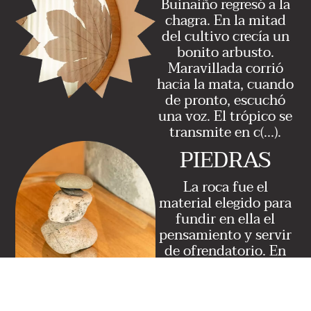
Buinaiño regresó a la
chagra. En la mitad
del cultivo crecía un
bonito arbusto.
Maravillada corrió
hacia la mata, cuando
de pronto, escuchó
una voz. El trópico se
transmite en c(...).
PIEDRAS
La roca fue el
material elegido para
fundir en ella el
pensamiento y servir
de ofrendatorio. En
los mitos, la roca fue
escogida por el padre
sol para dar origen al