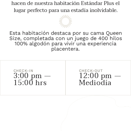
hacen de nuestra habitación Estándar Plus el
lugar perfecto para una estadía inolvidable.
Esta habitación destaca por su cama Queen
Size, completada con un juego de 400 hilos
100% algodón para vivir una experiencia
placentera.
CHECK-IN
CHECK-OUT
3:00 pm —
12:00 pm —
15:00 hrs
Mediodía