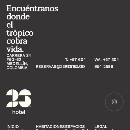
Encuéntranos
donde
el
trópico
cobra
vida.
CARRERA 34
#5G-62
T. +57 604
WA. +57 304
MEDELLÍN,
RESERVAS@23HOTEL.CO
475 8240
654 2596
COLOMBIA
INICIO
HABITACIONES
ESPACIOS
LEGAL