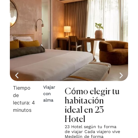
Tiempo
Viajar
Ti
Cómo elegir tu
con
de
de
habitación
alma
lectura:
4
lec
ideal en 23
minutos
mi
Hotel
23 Hotel según tu forma
de viajar Cada viajero vive
Medellín de forma