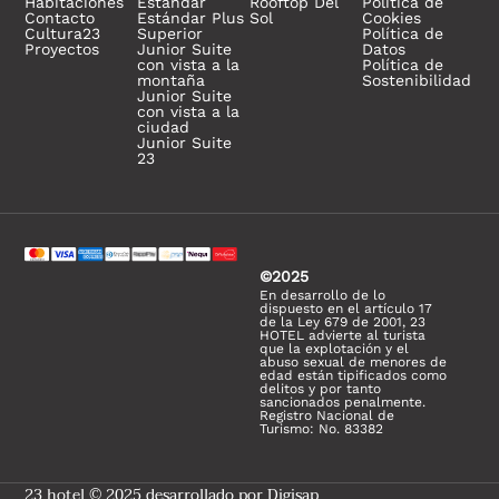
Habitaciones
Estándar
Rooftop Del
Política de
Contacto
Estándar Plus
Sol
Cookies
Cultura23
Superior
Política de
Proyectos
Junior Suite
Datos
con vista a la
Política de
montaña
Sostenibilidad
Junior Suite
con vista a la
ciudad
Junior Suite
23
©2025
En desarrollo de lo
dispuesto en el artículo 17
de la Ley 679 de 2001, 23
HOTEL advierte al turista
que la explotación y el
abuso sexual de menores de
edad están tipificados como
delitos y por tanto
sancionados penalmente.
Registro Nacional de
Turismo: No. 83382
23 hotel © 2025 desarrollado por
Digisap